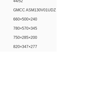
44/52
GMCC ASM130V01UDZ
660×500×240
780×570×345
750×285×200
820×347×277